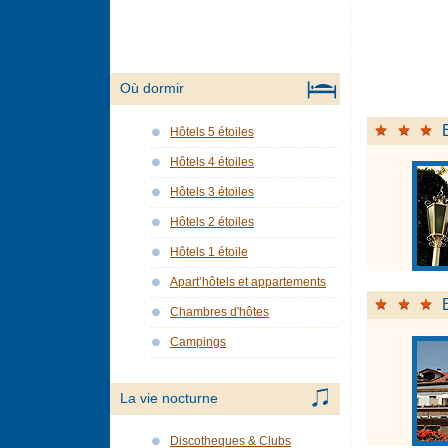
Où dormir
Hôtels 5 étoiles
Hôtels 4 étoiles
Hôtels 3 étoiles
Hôtels 2 étoiles
Hôtels 1 étoile
Apart’hôtels et appartements
Chambres d'hôtes
Campings
La vie nocturne
Discotheques & Clubs