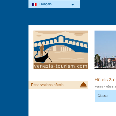
Français
Hôtels 3 é
Réservations hôtels
Venise
›
Hôtels 3
Classer: