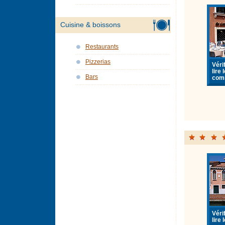
Cuisine & boissons
Restaurants
Pizzerias
Vérif
lire 
Bars
com
Vérif
lire 