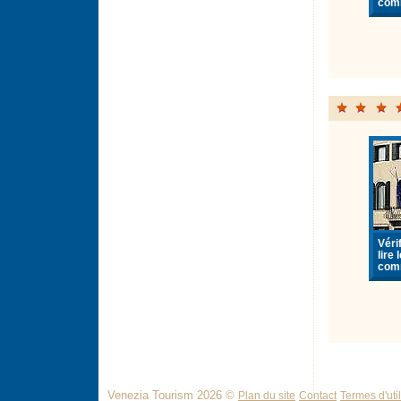
com
Vérif
lire 
com
Venezia Tourism 2026 ©
Plan du site
Contact
Termes d'util