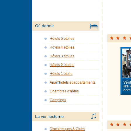
Où dormir
Hôtels 5 étoiles
Hôtels 4 étoiles
Hôtels 3 étoiles
Hôtels 2 étoiles
Hôtels 1 étoile
Vérif
Apart’hôtels et appartements
lire 
com
Chambres d'hôtes
Campings
La vie nocturne
Discotheques & Clubs