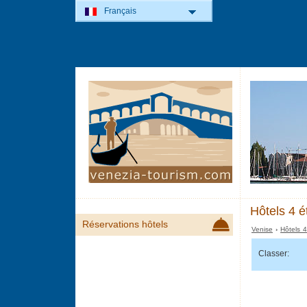
Français
Hôtels 4 é
Réservations hôtels
Venise
›
Hôtels 4
Classer: