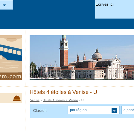
Hôtels 4 étoiles à Venise - U
Venise
›
Hôtels 4 étoiles à Venise
› U
par région
alpha
Classer: