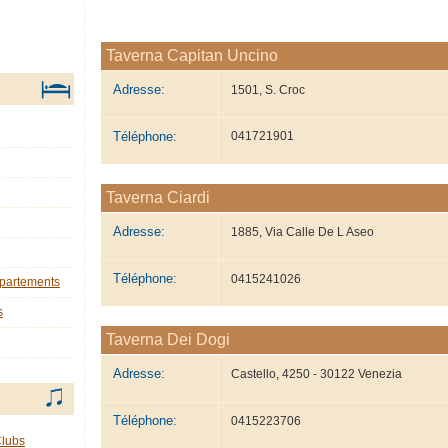
Taverna Capitan Uncino
Adresse:
1501, S. Croc
Téléphone:
041721901
Taverna Ciardi
Adresse:
1885, Via Calle De L Aseo
Téléphone:
0415241026
ppartements
s
Taverna Dei Dogi
Adresse:
Castello, 4250 - 30122 Venezia
Téléphone:
0415223706
Clubs