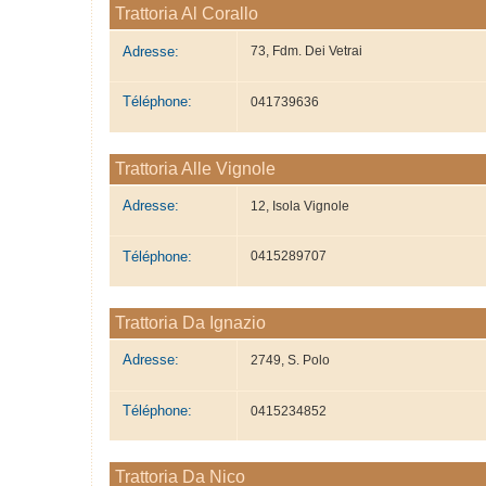
Trattoria Al Corallo
Adresse:
73, Fdm. Dei Vetrai
Téléphone:
041739636
Trattoria Alle Vignole
Adresse:
12, Isola Vignole
Téléphone:
0415289707
Trattoria Da Ignazio
Adresse:
2749, S. Polo
Téléphone:
0415234852
Trattoria Da Nico