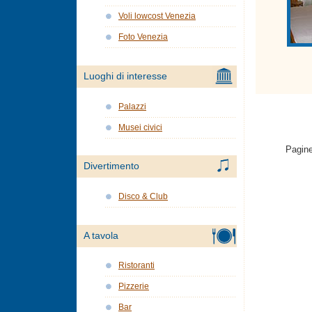
Voli lowcost Venezia
Foto Venezia
Luoghi di interesse
Palazzi
Musei civici
Pagine
Divertimento
Disco & Club
A tavola
Ristoranti
Pizzerie
Bar