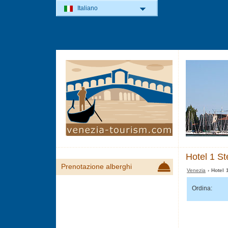
Italiano
Hotel 1 St
Prenotazione alberghi
Venezia
› Hotel 
Ordina: