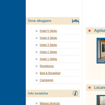
Dove alloggiare
Agritu
Hotel 5 Stelle
Hotel 4 Stelle
Hotel 3 Stelle
Hotel 2 Stelle
Hotel 1 Stella
Residence
Bed & Breakfast
Campeggi
Locan
Info turistiche
Mappa Venezia