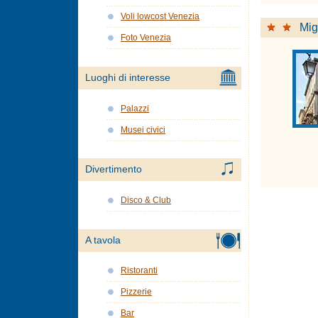
Voli lowcost Venezia
Mi
Foto Venezia
Luoghi di interesse
Palazzi
Musei civici
Divertimento
Disco & Club
A tavola
Ristoranti
Pizzerie
Bar