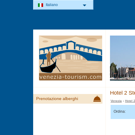
Italiano
Hotel 2 St
Prenotazione alberghi
Venezia
›
Hotel 
Ordina: