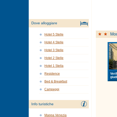
Dove alloggiare
Mo
Hotel 5 Stelle
Hotel 4 Stelle
Hotel 3 Stelle
Hotel 2 Stelle
Hotel 1 Stella
Verif
Residence
giudi
Bed & Breakfast
Campeggi
Info turistiche
Mappa Venezia