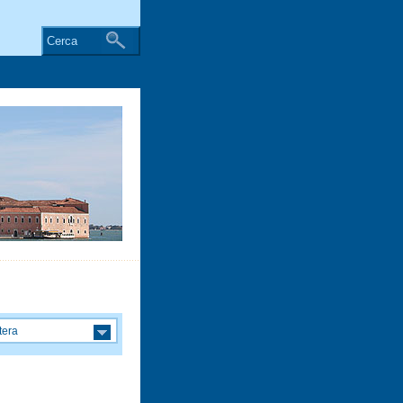
Cerca
tera