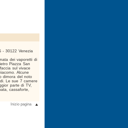
56 - 30122 Venezia
mata dei vaporetti di
ietro Piazza San
ffaccia sul vivace
Giacomo. Alcune
o dimora del noto
ldi. Le sue 7 camere
gior parte di TV,
nata, cassaforte,
Inizio pagina