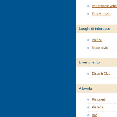
Voli lowcost Vene
Foto Venezia
Luoghi di interesse
Palazzi
Musei civici
Divertimento
Disco & Club
A tavola
Ristoranti
Pizzerie
Bar