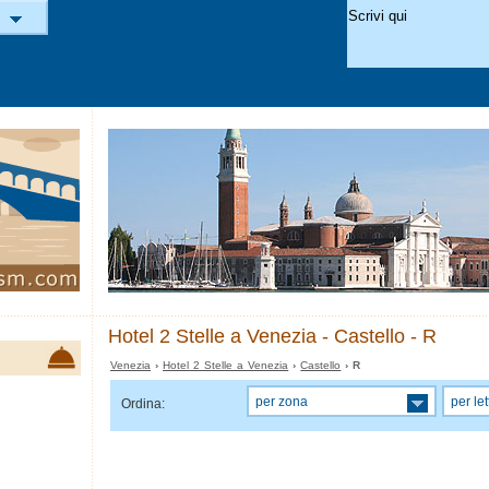
Hotel 2 Stelle a Venezia - Castello - R
Venezia
›
Hotel 2 Stelle a Venezia
›
Castello
› R
per zona
per let
Ordina: