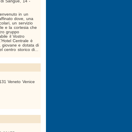
i di Sangue, 14 -
 benvenuto in un
ffinato dove, una
colari, un servizio
e e la cortesia che
stro gruppo
bile il Vostro
'Hotel Centrale è
 giovane e dotata di
l centro storico di...
 131 Veneto Venice