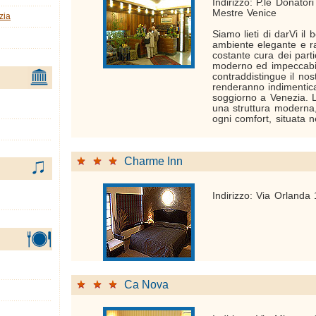
Indirizzo: P.le Donator
Mestre Venice
zia
Siamo lieti di darVi il
ambiente elegante e ra
costante cura dei parti
moderno ed impeccabil
contraddistingue il no
renderanno indimentica
soggiorno a Venezia. L
una struttura moderna,
ogni comfort, situata ne
Charme Inn
Indirizzo: Via Orlanda
Ca Nova