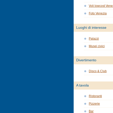
Voli lowcost Vene
Foto Venezia
Luoghi di interesse
Palazzi
Musei civici
Divertimento
Disco & Club
A tavola
Ristoranti
Pizzerie
Bar