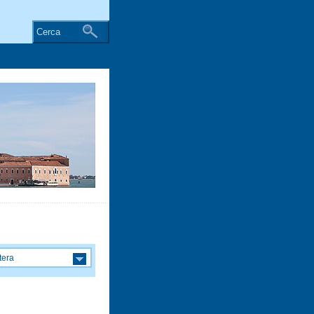
Cerca
tera