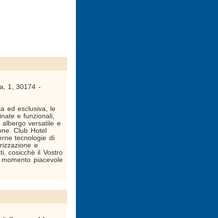
ca, 1, 30174 -
a ed esclusiva, le
inate e funzionali,
 albergo versatile e
one. Club Hotel
rne tecnologie di
orizzazione e
i, cosicchè il Vostro
i momento piacevole