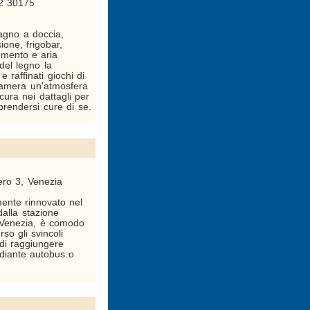
 2 30175
agno a doccia,
sione, frigobar,
demento e aria
 del legno la
 raffinati giochi di
camera un'atmosfera
ura nei dattagli per
prendersi cure di se.
ero 3, Venezia
ente rinnovato nel
dalla stazione
- Venezia, è comodo
so gli svincoli
 di raggiungere
diante autobus o