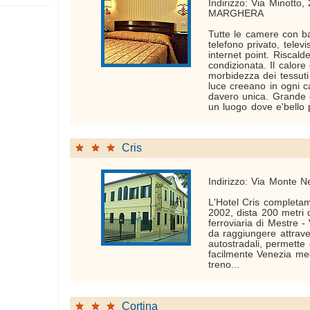
Indirizzo: Via Minotto,
MARGHERA
Tutte le camere con b
telefono privato, televi
internet point. Riscal
condizionata. Il calore
morbidezza dei tessuti e
luce creeano in ogni 
davero unica. Grande c
un luogo dove e'bello 
Cris
Indirizzo: Via Monte N
L'Hotel Cris completam
2002, dista 200 metri 
ferroviaria di Mestre 
da raggiungere attraver
autostradali, permette
facilmente Venezia me
treno...
Cortina