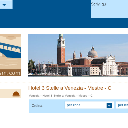
Hotel 3 Stelle a Venezia - Mestre - C
Venezia
›
Hotel 3 Stelle a Venezia
›
Mestre
› C
per zona
per let
Ordina: