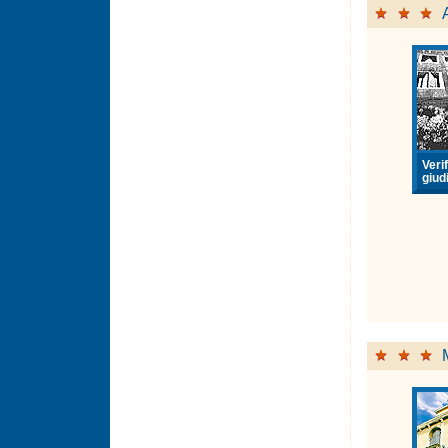
Verif
giudi