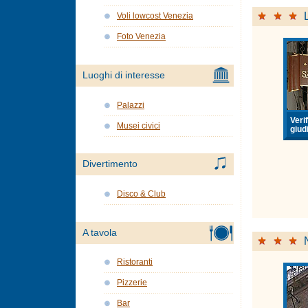
Voli lowcost Venezia
Foto Venezia
Luoghi di interesse
Palazzi
Verif
Musei civici
giudi
Divertimento
Disco & Club
A tavola
Ristoranti
Pizzerie
Bar