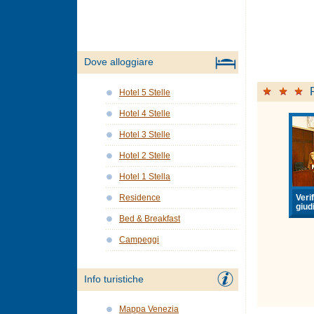
Dove alloggiare
Hotel 5 Stelle
Hotel 4 Stelle
Hotel 3 Stelle
Hotel 2 Stelle
Hotel 1 Stella
Verif
Residence
giudi
Bed & Breakfast
Campeggi
Info turistiche
Mappa Venezia