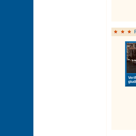
Verif
giudi