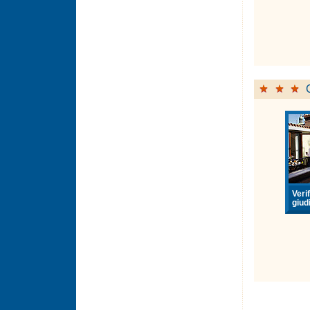
Verif
giudi