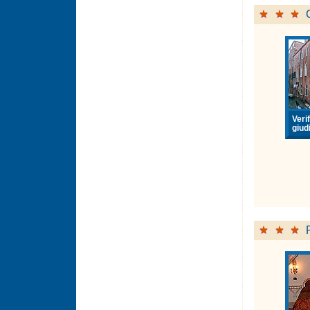
Verif
giudi