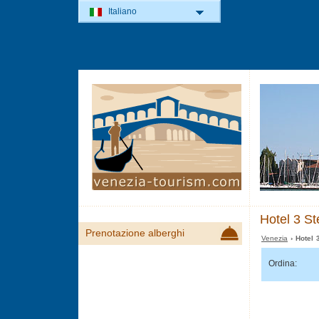
Italiano
Hotel 3 St
Prenotazione alberghi
Venezia
› Hotel 
Ordina: