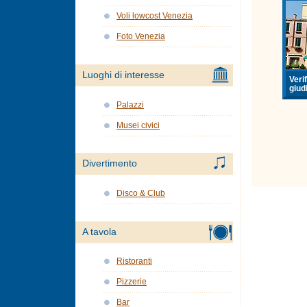
Voli lowcost Venezia
Foto Venezia
Luoghi di interesse
Verif
giudi
Palazzi
Musei civici
Divertimento
Disco & Club
A tavola
Ristoranti
Pizzerie
Bar