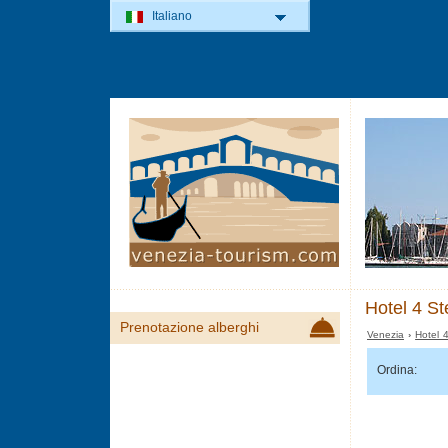
Italiano
Hotel 4 St
Prenotazione alberghi
Venezia
›
Hotel 
Ordina: