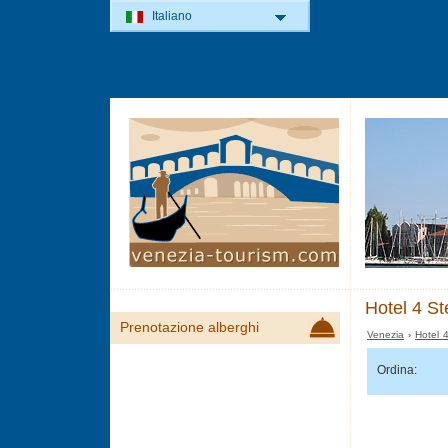
Italiano
Hotel 4 St
Prenotazione alberghi
Venezia
›
Hotel 
Ordina: