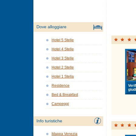
Dove alloggiare
Hotel 5 Stelle
Hotel 4 Stelle
Hotel 3 Stelle
Hotel 2 Stelle
Hotel 1 Stella
Verif
Residence
giudi
Bed & Breakfast
Campeggi
Info turistiche
Mappa Venezia