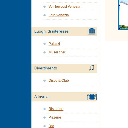
Voli lowcost Venezia
Foto Venezia
Luoghi di interesse
Palazzi
Musei civici
Divertimento
Disco & Club
A tavola
Ristoranti
Pizzerie
Bar