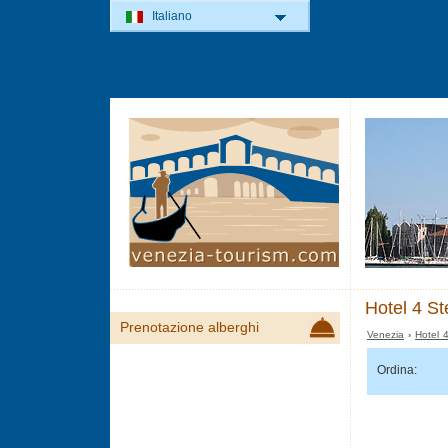
Italiano
Hotel 4 St
Prenotazione alberghi
Venezia
›
Hotel 
Ordina: