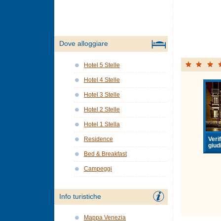
Dove alloggiare
Hotel 5 Stelle
Hotel 4 Stelle
Hotel 3 Stelle
Hotel 2 Stelle
Hotel 1 Stella
Verif
Residence
giudi
Bed & Breakfast
Campeggi
Info turistiche
Mappa Venezia