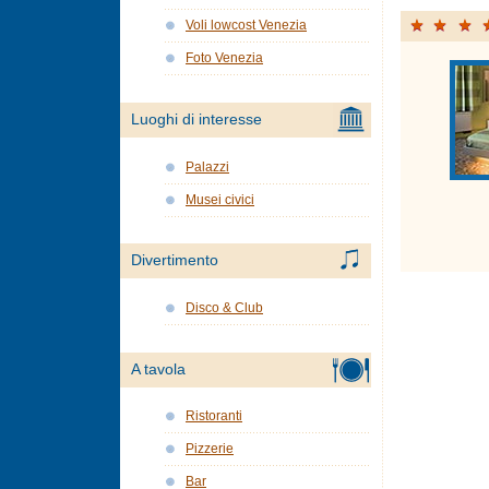
Voli lowcost Venezia
Foto Venezia
Luoghi di interesse
Palazzi
Musei civici
Divertimento
Disco & Club
A tavola
Ristoranti
Pizzerie
Bar