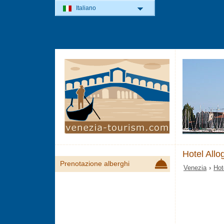
Italiano
Hotel Allo
Prenotazione alberghi
Venezia
›
Hot