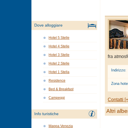
Dove alloggiare
Hotel 5 Stelle
Hotel 4 Stelle
Hotel 3 Stelle
fra atmosf
Hotel 2 Stelle
Indirizzo:
Hotel 1 Stella
Residence
Zona hotel
Bed & Breakfast
Campeggi
Contatti [+
Altri albe
Info turistiche
Mappa Venezia