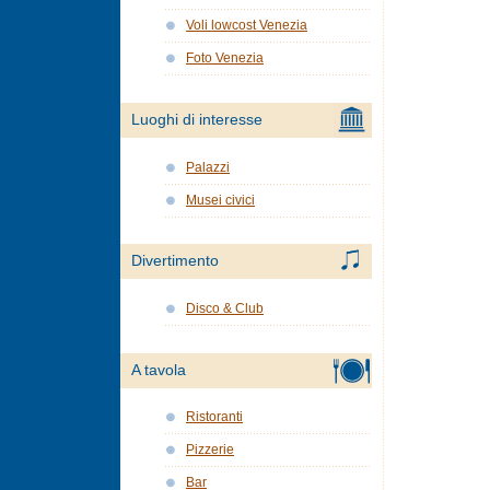
Voli lowcost Venezia
Foto Venezia
Luoghi di interesse
Palazzi
Musei civici
Divertimento
Disco & Club
A tavola
Ristoranti
Pizzerie
Bar