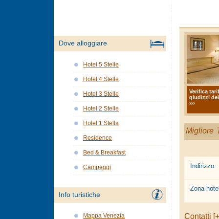
Dove alloggiare
Hotel 5 Stelle
Hotel 4 Stelle
Verifica tari
Hotel 3 Stelle
giudizzi dei
›››
Hotel 2 Stelle
Hotel 1 Stella
Migliore T
Residence
Bed & Breakfast
Indirizzo:
Campeggi
Zona hotel
Info turistiche
Contatti [+
Mappa Venezia