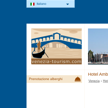
Italiano
Hotel Amb
Prenotazione alberghi
Venezia
›
Hot