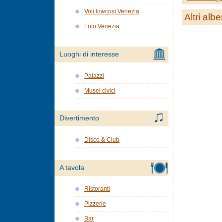
Voli lowcost Venezia
Altri albe
Foto Venezia
Luoghi di interesse
Palazzi
Musei civici
Divertimento
Disco & Club
A tavola
Ristoranti
Pizzerie
Bar