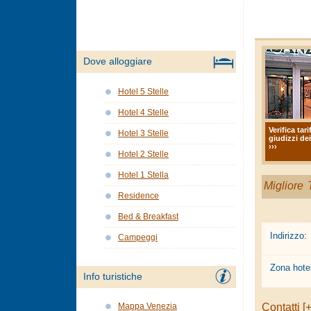
Dove alloggiare
Hotel 5 Stelle
Hotel 4 Stelle
Verifica tari
Hotel 3 Stelle
giudizzi dei
›››
Hotel 2 Stelle
Hotel 1 Stella
Migliore T
Residence
Bed & Breakfast
Indirizzo:
Campeggi
Zona hotel
Info turistiche
Contatti [+
Mappa Venezia