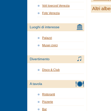
Voli lowcost Venezia
Altri albe
Foto Venezia
Luoghi di interesse
Palazzi
Musei civici
Divertimento
Disco & Club
A tavola
Ristoranti
Pizzerie
Bar