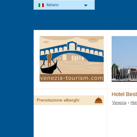
Italiano
Hotel Bes
Prenotazione alberghi
Venezia
›
Hot