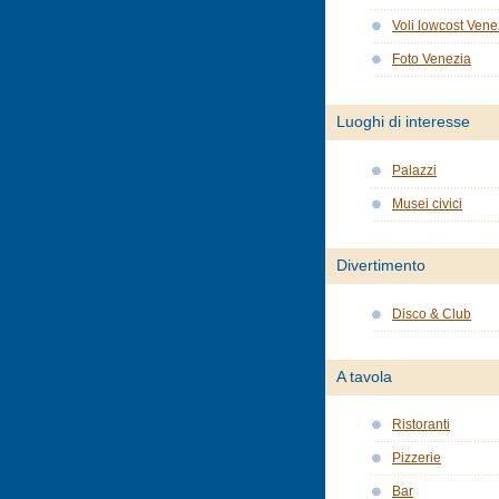
Voli lowcost Vene
Foto Venezia
Luoghi di interesse
Palazzi
Musei civici
Divertimento
Disco & Club
A tavola
Ristoranti
Pizzerie
Bar