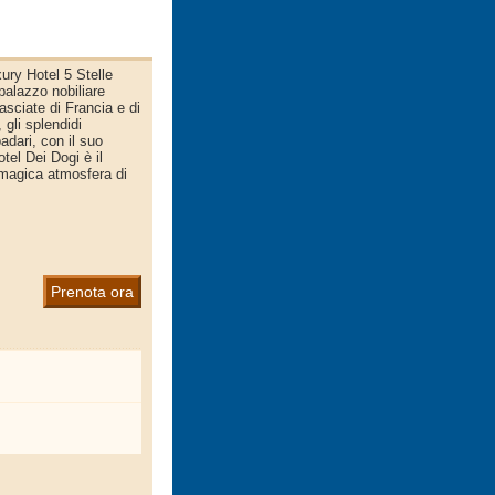
ury Hotel 5 Stelle
 palazzo nobiliare
asciate di Francia e di
 gli splendidi
adari, con il suo
tel Dei Dogi è il
 magica atmosfera di
Prenota ora