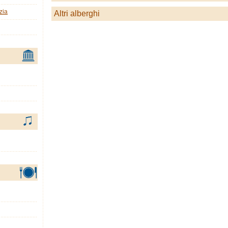
zia
Altri alberghi