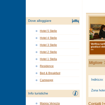
Dove alloggiare
Hotel 5 Stelle
Hotel 4 Stelle
Verifica tari
Hotel 3 Stelle
giudizzi dei
›››
Hotel 2 Stelle
Hotel 1 Stella
Migliore T
Residence
Bed & Breakfast
Indirizzo:
Campeggi
Zona hotel
Info turistiche
Contatti [+
Mappa Venezia