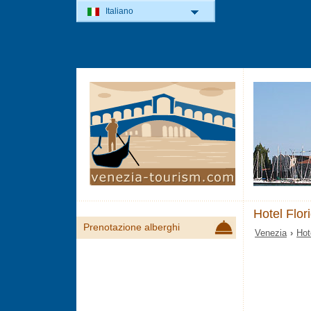
Italiano
Hotel Flor
Prenotazione alberghi
Venezia
›
Hot