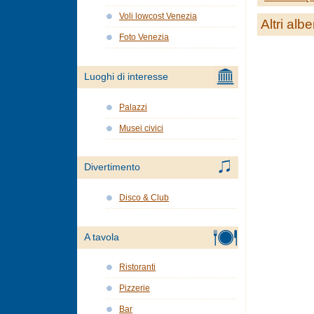
Voli lowcost Venezia
Altri albe
Foto Venezia
Luoghi di interesse
Palazzi
Musei civici
Divertimento
Disco & Club
A tavola
Ristoranti
Pizzerie
Bar