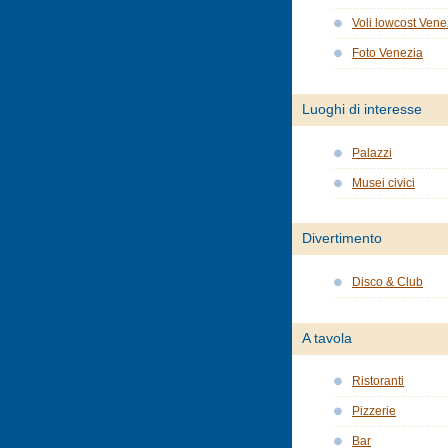
Voli lowcost Vene
Foto Venezia
Luoghi di interesse
Palazzi
Musei civici
Divertimento
Disco & Club
A tavola
Ristoranti
Pizzerie
Bar