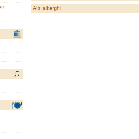
zia
Altri alberghi