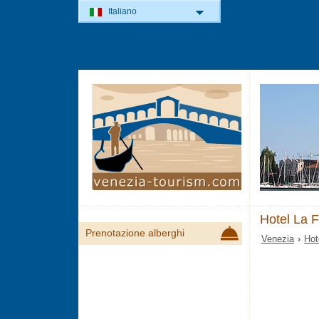
Italiano
Hotel La F
Prenotazione alberghi
Venezia
›
Hot