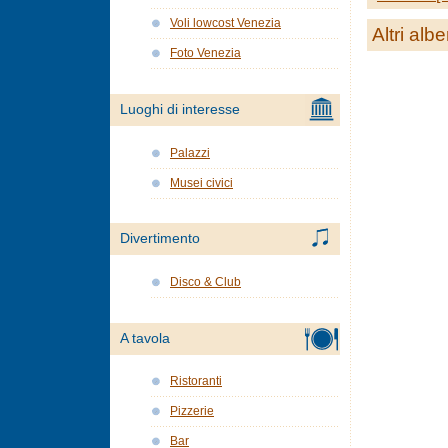
Voli lowcost Venezia
Altri albe
Foto Venezia
Luoghi di interesse
Palazzi
Musei civici
Divertimento
Disco & Club
A tavola
Ristoranti
Pizzerie
Bar