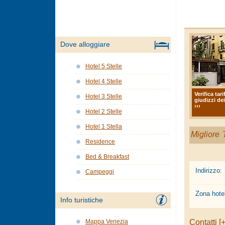
Dove alloggiare
Hotel 5 Stelle
Hotel 4 Stelle
Verifica tari
Hotel 3 Stelle
giudizzi dei
›››
Hotel 2 Stelle
Hotel 1 Stella
Migliore T
Residence
Bed & Breakfast
Indirizzo:
Campeggi
Zona hotel
Info turistiche
Contatti [+
Mappa Venezia