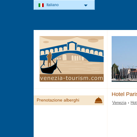
Italiano
Hotel Pari
Prenotazione alberghi
Venezia
›
Hot