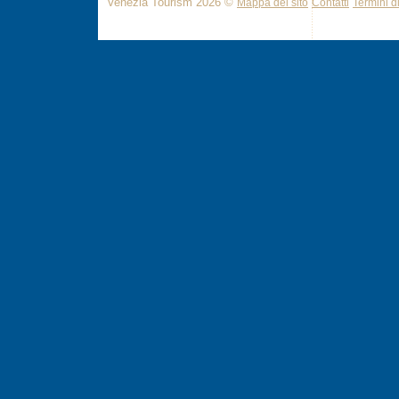
Venezia Tourism 2026 ©
Mappa del sito
Contatti
Termini di