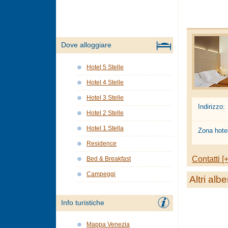
Dove alloggiare
Hotel 5 Stelle
Hotel 4 Stelle
Hotel 3 Stelle
Indirizzo:
Hotel 2 Stelle
Hotel 1 Stella
Zona hotel
Residence
Contatti [+
Bed & Breakfast
Campeggi
Altri albe
Info turistiche
Mappa Venezia