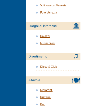
Voli lowcost Venezia
Foto Venezia
Luoghi di interesse
Palazzi
Musei civici
Divertimento
Disco & Club
A tavola
Ristoranti
Pizzerie
Bar