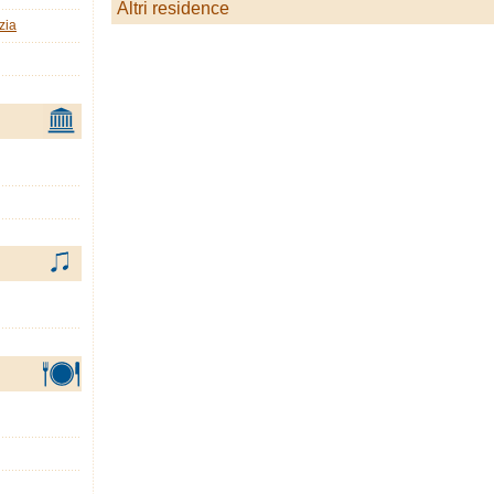
Altri residence
zia