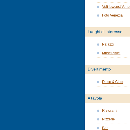
Voli lowcost Vene
Foto Venezia
Luoghi di interesse
Palazzi
Musei civici
Divertimento
Disco & Club
A tavola
Ristoranti
Pizzerie
Bar