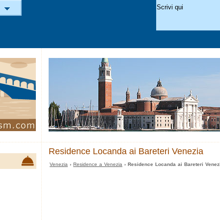
Residence Locanda ai Bareteri Venezia
Venezia
›
Residence a Venezia
› Residence Locanda ai Bareteri Venez