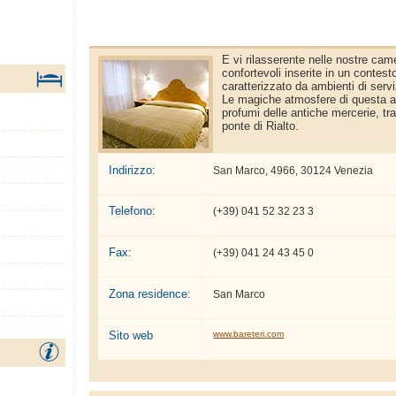
E vi rilasserente nelle nostre ca
confortevoli inserite in un contest
caratterizzato da ambienti di ser
Le magiche atmosfere di questa an
profumi delle antiche mercerie, tr
ponte di Rialto.
Indirizzo:
San Marco, 4966, 30124 Venezia
Telefono:
(+39) 041 52 32 23 3
Fax:
(+39) 041 24 43 45 0
Zona residence:
San Marco
Sito web
www.bareteri.com