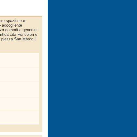
mere spaziose e
o accogliente
vizo comodi e generosi.
tica cita Fra colori e
a plazza San Marco il