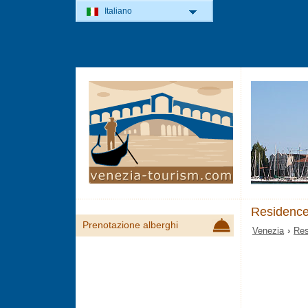
Italiano
Residence
Prenotazione alberghi
Venezia
›
Res