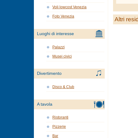
Voli lowcost Venezia
Foto Venezia
Altri res
Luoghi di interesse
Palazzi
Musei civici
Divertimento
Disco & Club
A tavola
Ristoranti
Pizzerie
Bar