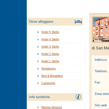
Dove alloggiare
Hotel 5 Stelle
Hotel 4 Stelle
Hotel 3 Stelle
di San Ma
Hotel 2 Stelle
Indirizzo:
Hotel 1 Stella
Residence
Telefono:
Bed & Breakfast
Fax:
Campeggi
Zona resi
Info turistiche
Sito web
Mappa Venezia