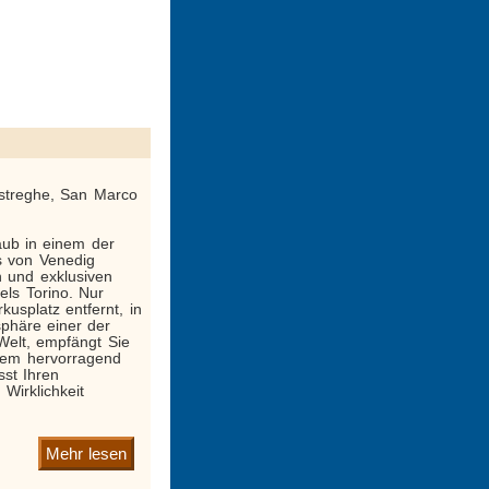
Ostreghe, San Marco
aub in einem der
s von Venedig
en und exklusiven
els Torino. Nur
usplatz entfernt, in
phäre einer der
Welt, empfängt Sie
hrem hervorragend
sst Ihren
irklichkeit
Mehr lesen