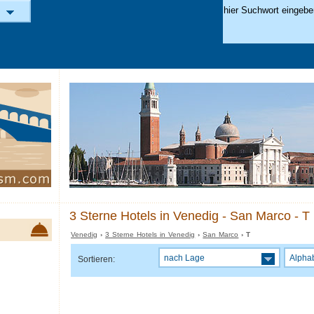
3 Sterne Hotels in Venedig - San Marco - T
Venedig
›
3 Sterne Hotels in Venedig
›
San Marco
› T
nach Lage
Alpha
Sortieren: