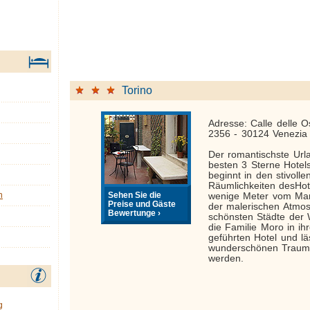
Torino
Adresse: Calle delle 
2356 - 30124 Venezia
Der romantischste Url
besten 3 Sterne Hotel
beginnt in den stivoll
Räumlichkeiten desHot
Sehen Sie die
n
wenige Meter vom Mark
Preise und Gäste
der malerischen Atmos
Bewertunge ›
schönsten Städte der 
die Familie Moro in i
geführten Hotel und lä
wunderschönen Traum W
werden.
g