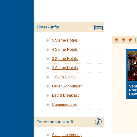
Unterkünfte
5 Sterne Hotels
4 Sterne Hotels
3 Sterne Hotels
2 Sterne Hotels
1 Stern Hotels
Sehe
Ferienwohnungen
Prei
Bewe
Bed & Breakfast
Campingplätze
Tourismusauskunft
Stadtplan Venedig