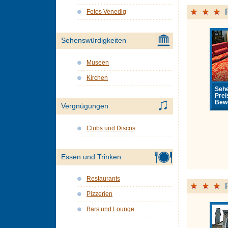
Fotos Venedig
Sehenswürdigkeiten
Museen
Kirchen
Sehe
Prei
Bewe
Vergnügungen
Clubs und Discos
Essen und Trinken
Restaurants
Pizzerien
Bars und Lounge