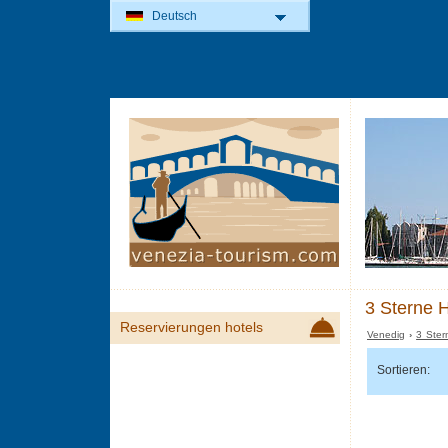
Deutsch
3 Sterne H
Reservierungen hotels
Venedig
›
3 Ster
Sortieren: