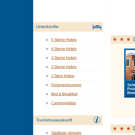
Unterkünfte
5 Sterne Hotels
4 Sterne Hotels
3 Sterne Hotels
2 Sterne Hotels
1 Stern Hotels
Sehe
Ferienwohnungen
Prei
Bewe
Bed & Breakfast
Campingplätze
Tourismusauskunft
Stadtplan Venedig