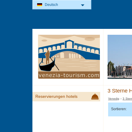
Deutsch
3 Sterne H
Reservierungen hotels
Venedig
›
3 Ster
Sortieren: