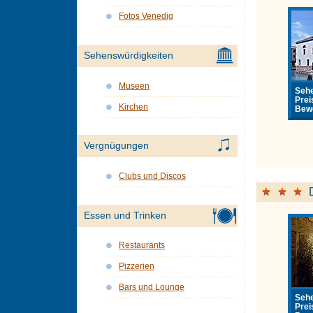
Fotos Venedig
Sehenswürdigkeiten
Museen
Sehe
Prei
Kirchen
Bewe
Vergnügungen
Clubs und Discos
Essen und Trinken
Restaurants
Pizzerien
Bars und Lounge
Sehe
Prei