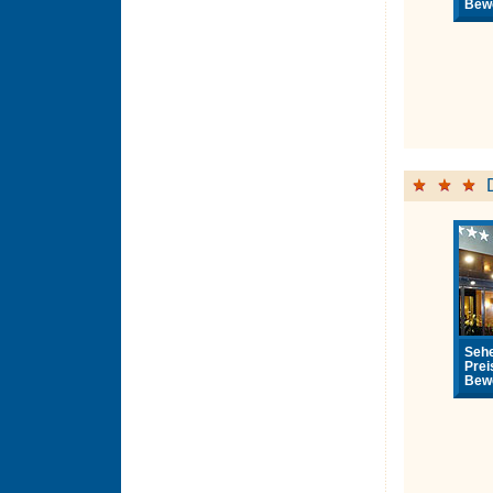
Bewe
Sehe
Prei
Bewe