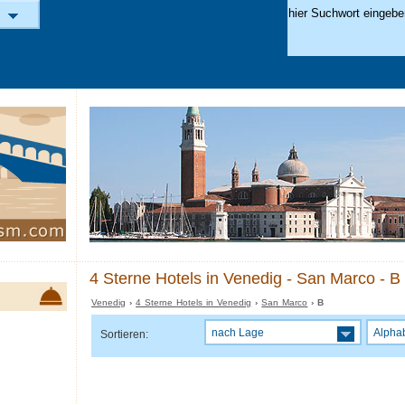
4 Sterne Hotels in Venedig - San Marco - B
Venedig
›
4 Sterne Hotels in Venedig
›
San Marco
› B
nach Lage
Alpha
Sortieren: