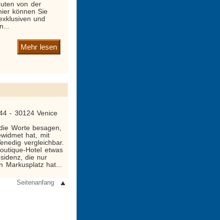
uten von der
 hier können Sie
exklusiven und
n...
Mehr lesen
44 - 30124 Venice
 die Worte besagen,
widmet hat, mit
enedig vergleichbar.
Boutique-Hotel etwas
sidenz, die nur
n Markusplatz hat...
Seitenanfang