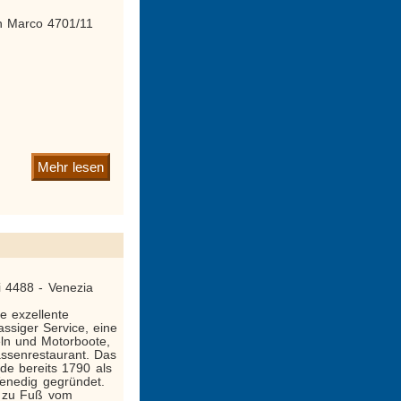
n Marco 4701/11
Mehr lesen
i 4488 - Venezia
e exzellente
assiger Service, eine
eln und Motorboote,
assenrestaurant. Das
de bereits 1790 als
enedig gegründet.
n zu Fuß vom