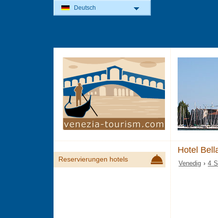
Deutsch
Hotel Bell
Reservierungen hotels
Venedig
›
4 S