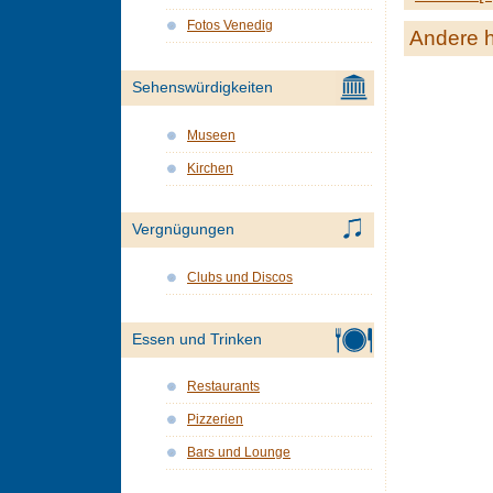
Fotos Venedig
Andere h
Sehenswürdigkeiten
Museen
Kirchen
Vergnügungen
Clubs und Discos
Essen und Trinken
Restaurants
Pizzerien
Bars und Lounge