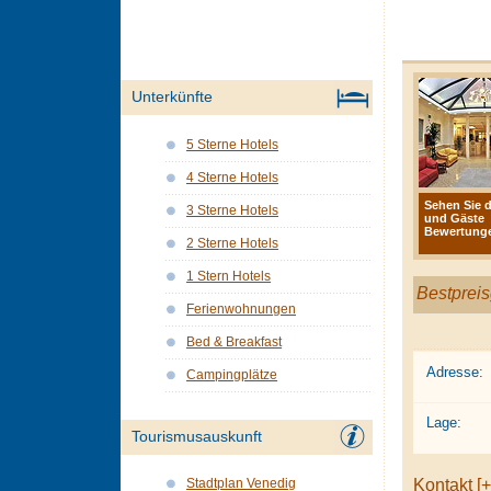
Unterkünfte
5 Sterne Hotels
4 Sterne Hotels
Sehen Sie d
3 Sterne Hotels
und Gäste
Bewertunge
2 Sterne Hotels
1 Stern Hotels
Bestpreis
Ferienwohnungen
Bed & Breakfast
Adresse:
Campingplätze
Lage:
Tourismusauskunft
Kontakt [+
Stadtplan Venedig