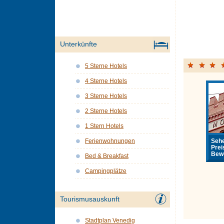
Unterkünfte
5 Sterne Hotels
4 Sterne Hotels
3 Sterne Hotels
2 Sterne Hotels
1 Stern Hotels
Sehe
Ferienwohnungen
Prei
Bewe
Bed & Breakfast
Campingplätze
Tourismusauskunft
Stadtplan Venedig