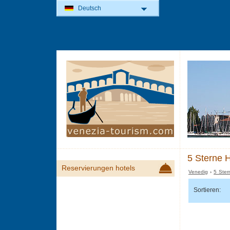
Deutsch
5 Sterne H
Reservierungen hotels
Venedig
›
5 Ster
Sortieren: