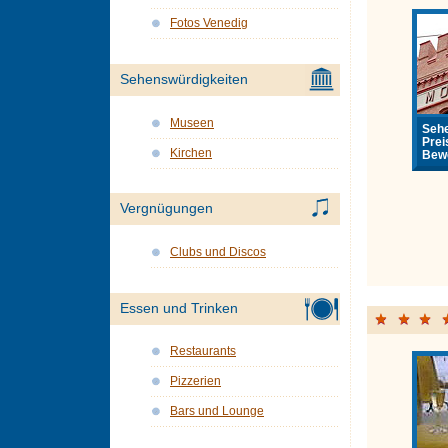
Fotos Venedig
Sehenswürdigkeiten
Museen
Sehe
Prei
Kirchen
Bewe
Vergnügungen
Clubs und Discos
Essen und Trinken
Restaurants
Pizzerien
Bars und Lounge