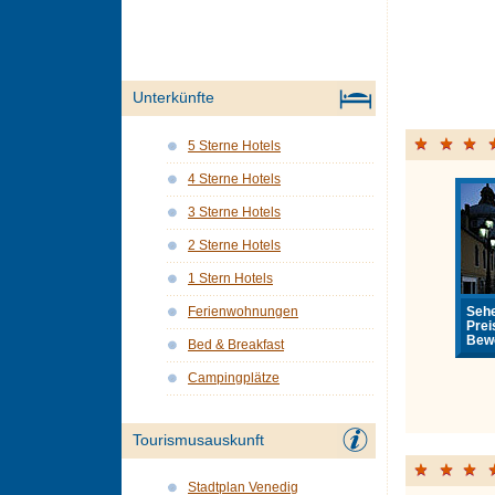
Unterkünfte
5 Sterne Hotels
4 Sterne Hotels
3 Sterne Hotels
2 Sterne Hotels
1 Stern Hotels
Sehe
Ferienwohnungen
Prei
Bewe
Bed & Breakfast
Campingplätze
Tourismusauskunft
Stadtplan Venedig