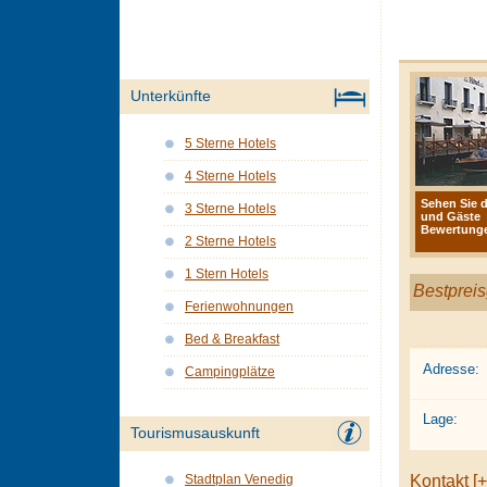
Unterkünfte
5 Sterne Hotels
4 Sterne Hotels
Sehen Sie d
3 Sterne Hotels
und Gäste
Bewertunge
2 Sterne Hotels
1 Stern Hotels
Bestpreis
Ferienwohnungen
Bed & Breakfast
Adresse:
Campingplätze
Lage:
Tourismusauskunft
Kontakt [+
Stadtplan Venedig