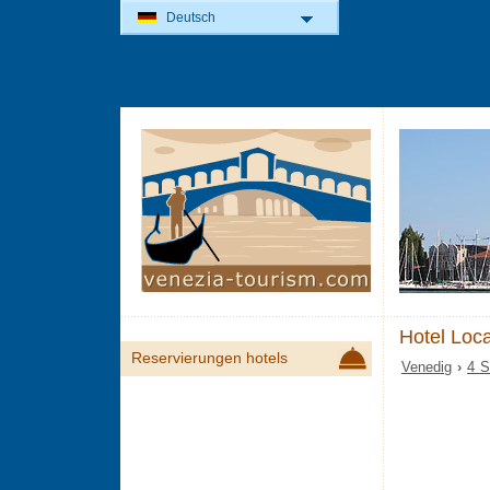
Deutsch
Hotel Loc
Reservierungen hotels
Venedig
›
4 S