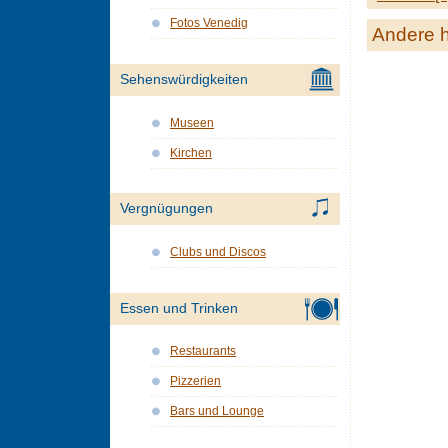
Fotos Venedig
Andere h
Sehenswürdigkeiten
Museen
Kirchen
Vergnügungen
Clubs und Discos
Essen und Trinken
Restaurants
Pizzerien
Bars und Lounge