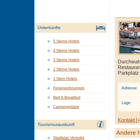
Unterkünfte
5 Sterne Hotels
4 Sterne Hotels
3 Sterne Hotels
Durchwahl
Restaurant
2 Sterne Hotels
Parkplatz
1 Stern Hotels
Adresse:
Ferienwohnungen
Bed & Breakfast
Lage:
Campingplätze
Kontakt [+
Tourismusauskunft
Andere h
Stadtplan Venedig