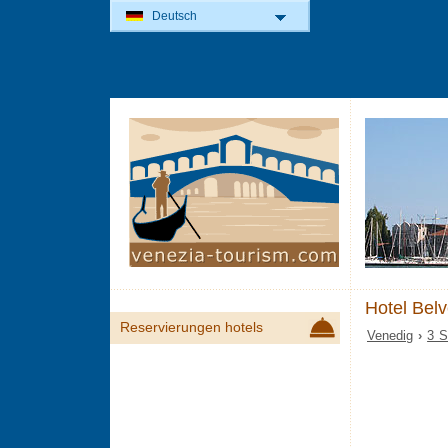
Deutsch
Hotel Bel
Reservierungen hotels
Venedig
›
3 S