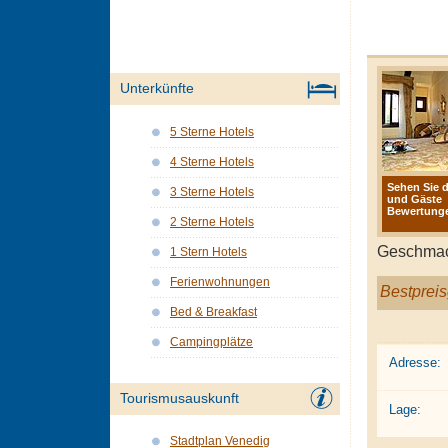
Unterkünfte
5 Sterne Hotels
4 Sterne Hotels
Sehen Sie d
3 Sterne Hotels
und Gäste
Bewertunge
2 Sterne Hotels
Geschmack
1 Stern Hotels
Ferienwohnungen
Bestpreis
Bed & Breakfast
Campingplätze
Adresse:
Tourismusauskunft
Lage:
Stadtplan Venedig