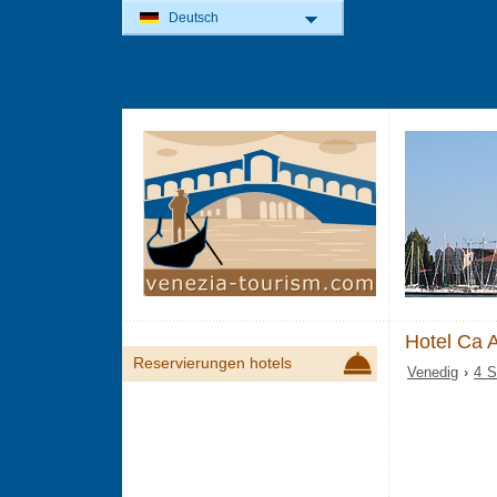
Deutsch
Hotel Ca 
Reservierungen hotels
Venedig
›
4 S