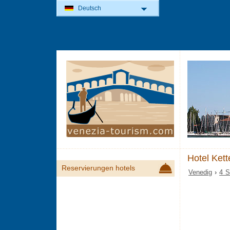
Deutsch
Hotel Ket
Reservierungen hotels
Venedig
›
4 S