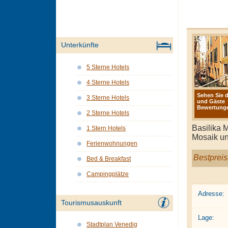
Unterkünfte
5 Sterne Hotels
4 Sterne Hotels
Sehen Sie d
3 Sterne Hotels
und Gäste
Bewertunge
2 Sterne Hotels
Basilika 
1 Stern Hotels
Mosaik un
Ferienwohnungen
Bestpreis
Bed & Breakfast
Campingplätze
Adresse:
Tourismusauskunft
Lage:
Stadtplan Venedig