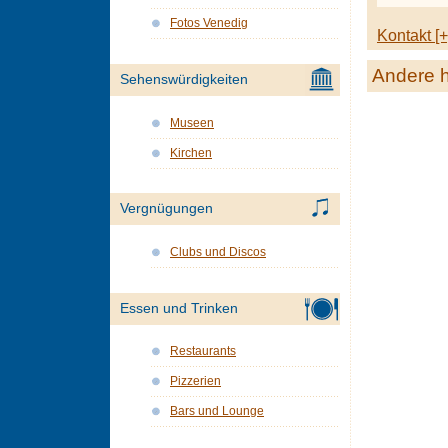
Fotos Venedig
Kontakt [+
Andere h
Sehenswürdigkeiten
Museen
Kirchen
Vergnügungen
Clubs und Discos
Essen und Trinken
Restaurants
Pizzerien
Bars und Lounge