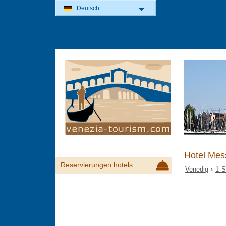
Deutsch
Hotel Mes
Reservierungen hotels
Venedig
›
1 S