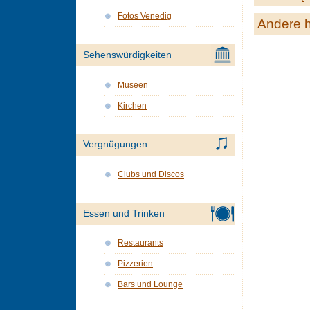
Fotos Venedig
Andere h
Sehenswürdigkeiten
Museen
Kirchen
Vergnügungen
Clubs und Discos
Essen und Trinken
Restaurants
Pizzerien
Bars und Lounge