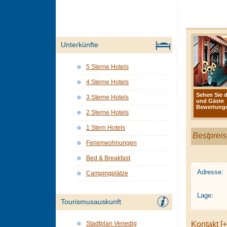
Unterkünfte
5 Sterne Hotels
4 Sterne Hotels
Sehen Sie d
3 Sterne Hotels
und Gäste
Bewertunge
2 Sterne Hotels
1 Stern Hotels
Bestpreis
Ferienwohnungen
Bed & Breakfast
Adresse:
Campingplätze
Lage:
Tourismusauskunft
Kontakt [+
Stadtplan Venedig