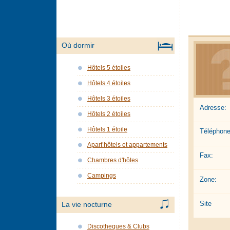
Où dormir
Hôtels 5 étoiles
Hôtels 4 étoiles
Hôtels 3 étoiles
Adresse:
Hôtels 2 étoiles
Hôtels 1 étoile
Téléphone
Apart’hôtels et appartements
Fax:
Chambres d'hôtes
Campings
Zone:
Site
La vie nocturne
Discotheques & Clubs