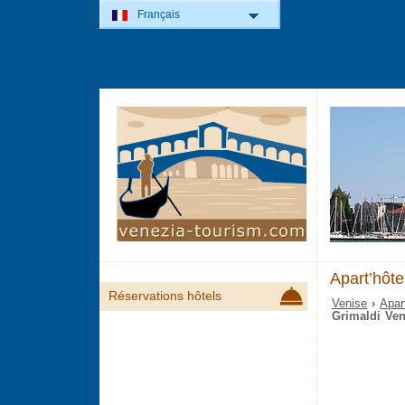
Français
Apart’hôte
Réservations hôtels
Venise
›
Apar
Grimaldi Ven