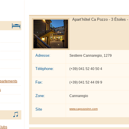
Apart’hôtel Ca Pozzo - 3 Étoiles 
Adresse:
Sestiere Cannaregio, 1279
Téléphone:
(+39) 041 52 40 50 4
ppartements
Fax:
(+39) 041 52 44 09 9
s
Zone:
Cannaregio
Site
www.capozzoinn.com
Clubs