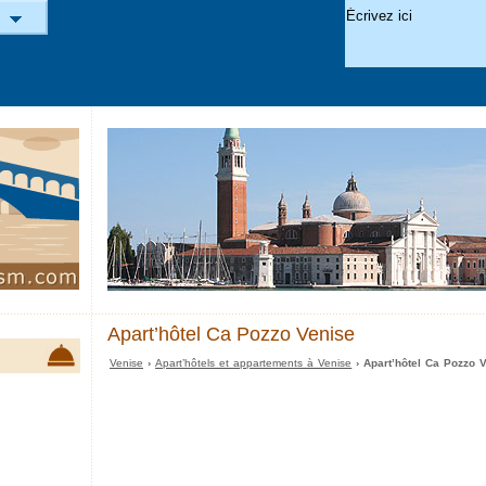
Apart’hôtel Ca Pozzo Venise
Venise
›
Apart’hôtels et appartements à Venise
› Apart’hôtel Ca Pozzo 