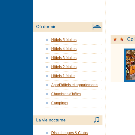
Où dormir
Co
Hôtels 5 étoiles
Hôtels 4 étoiles
Hôtels 3 étoiles
Hôtels 2 étoiles
Hôtels 1 étoile
Apart’hôtels et appartements
Chambres d'hôtes
Campings
La vie nocturne
Discotheques & Clubs