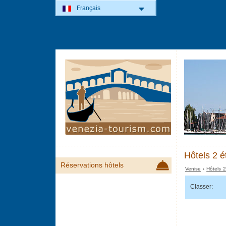
Français
Hôtels 2 é
Réservations hôtels
Venise
›
Hôtels 2
Classer: