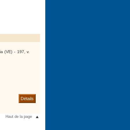
a (VE) - 197, v.
Détails
Haut de la page