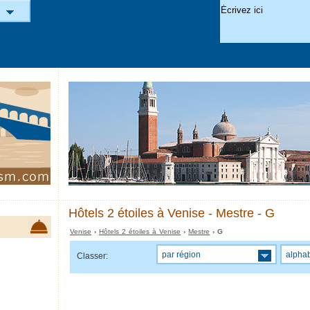
Hôtels 2 étoiles à Venise - Mestre - G
Venise
›
Hôtels 2 étoiles à Venise
›
Mestre
› G
par région
alpha
Classer: