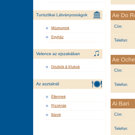
Ae Do R
Turisztikai Látványosságok
Cím:
Múzeumok
Egyház
Telefon:
Velence az ejszakában
Ae Oche
Diszkók & Klubok
Cím:
Az asztalnál
Telefon:
Éttermek
Ai Bari
Pizzériák
Cím:
Bárok
Telefon: