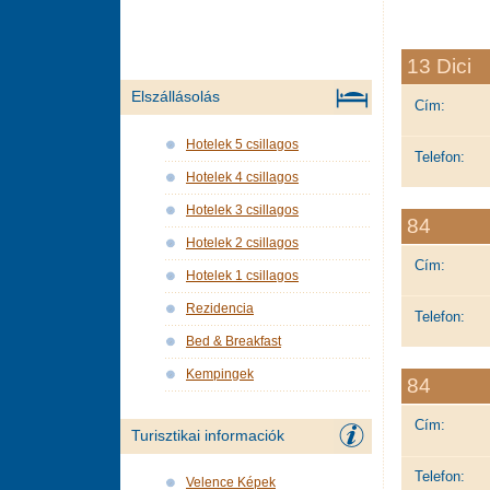
13 Dici
Elszállásolás
Cím:
Hotelek 5 csillagos
Telefon:
Hotelek 4 csillagos
Hotelek 3 csillagos
84
Hotelek 2 csillagos
Cím:
Hotelek 1 csillagos
Rezidencia
Telefon:
Bed & Breakfast
Kempingek
84
Cím:
Turisztikai informaciók
Telefon:
Velence Képek