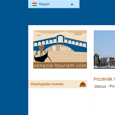
Magyar
Pizzériák
Helyfoglalás hotelek
Velence
› Piz