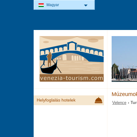
Magyar
Múzeumo
Helyfoglalás hotelek
Velence
› Tur