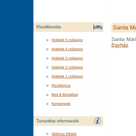
Santa Ma
Elszállásolás
Santa Mar
Hotelek 5 csillagos
Egyház
Hotelek 4 csillagos
Hotelek 3 csillagos
Hotelek 2 csillagos
Hotelek 1 csillagos
Rezidencia
Bed & Breakfast
Kempingek
Turisztikai informaciók
Velence Képek