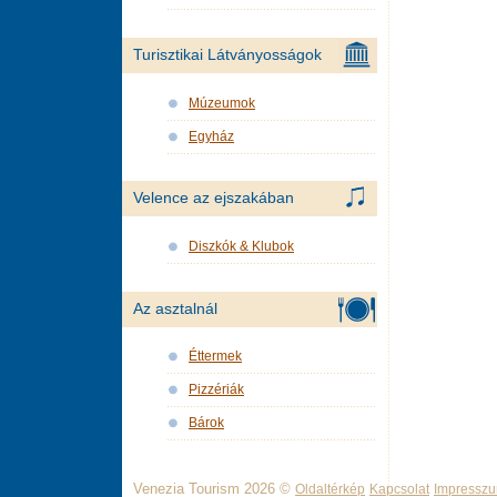
Turisztikai Látványosságok
Múzeumok
Egyház
Velence az ejszakában
Diszkók & Klubok
Az asztalnál
Éttermek
Pizzériák
Bárok
Venezia Tourism 2026 ©
Oldaltérkép
Kapcsolat
Impressz