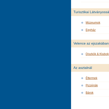
Turisztikai Látványoss
Múzeumok
Egyház
Velence az ejszakában
Diszkók & Klubok
Az asztalnál
Éttermek
Pizzériák
Bárok