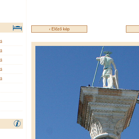
‹ Előző kép
os
os
os
os
os