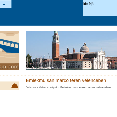
Emlekmu san marco teren velenceben
Velence
›
Velence Képek
› Emlekmu san marco teren velenceben