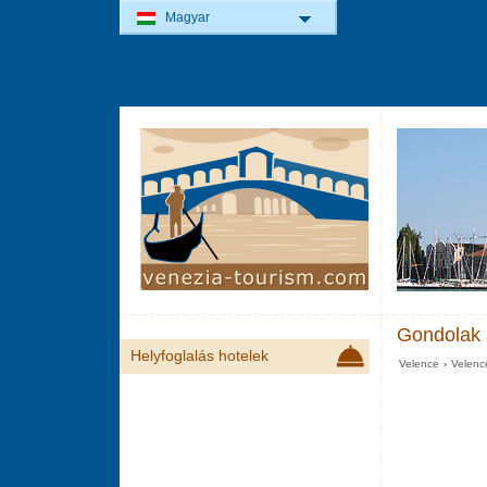
Magyar
Gondolak a
Helyfoglalás hotelek
Velence
›
Velen