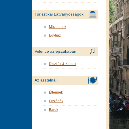
Turisztikai Látványosságok
Múzeumok
Egyház
Velence az ejszakában
Diszkók & Klubok
Az asztalnál
Éttermek
Pizzériák
Bárok