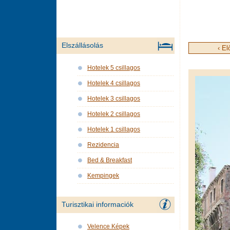
Elszállásolás
‹ El
Hotelek 5 csillagos
Hotelek 4 csillagos
Hotelek 3 csillagos
Hotelek 2 csillagos
Hotelek 1 csillagos
Rezidencia
Bed & Breakfast
Kempingek
Turisztikai informaciók
Velence Képek