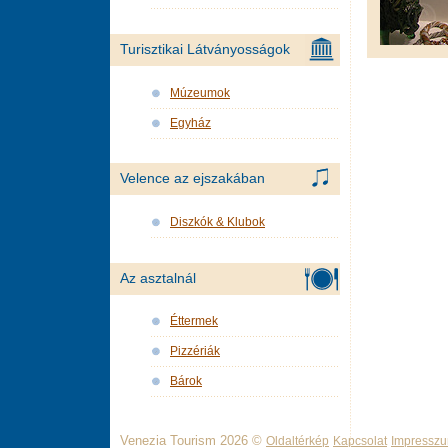
Turisztikai Látványosságok
Múzeumok
Egyház
Velence az ejszakában
Diszkók & Klubok
Az asztalnál
Éttermek
Pizzériák
Bárok
Venezia Tourism 2026 ©
Oldaltérkép
Kapcsolat
Impressz