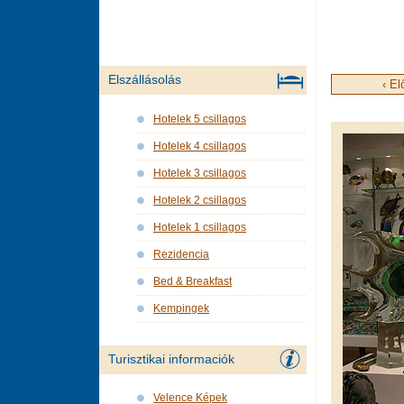
Elszállásolás
‹ El
Hotelek 5 csillagos
Hotelek 4 csillagos
Hotelek 3 csillagos
Hotelek 2 csillagos
Hotelek 1 csillagos
Rezidencia
Bed & Breakfast
Kempingek
Turisztikai informaciók
Velence Képek