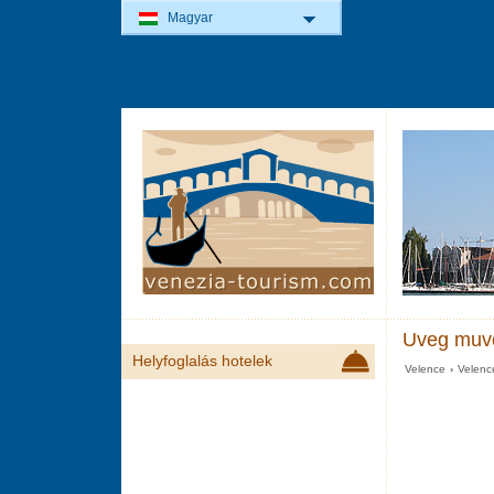
Magyar
Uveg muve
Helyfoglalás hotelek
Velence
›
Velen