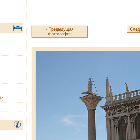
‹ Предыдущая
След
фотография
ак