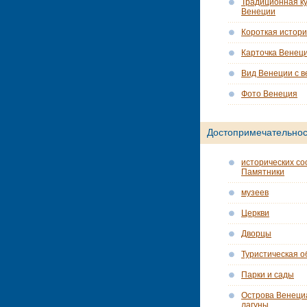
Традиционная ку
Венеции
Короткая истор
Карточка Венец
Вид Венеции с в
Фото Венеция
Достопримечательнос
исторических со
Памятники
музеев
Церкви
Дворцы
Туристическая о
Парки и сады
Острова Венеци
лагуны