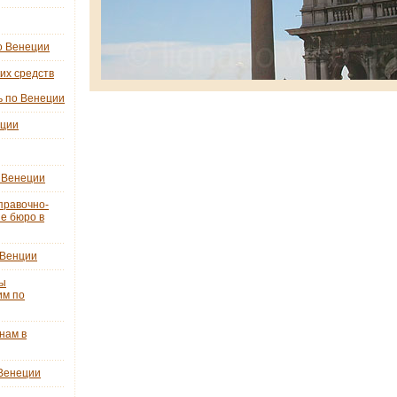
о Венеции
их средств
ь по Венеции
еции
 Венеции
правочно-
е бюро в
 Венции
ты
им по
нам в
 Венеции