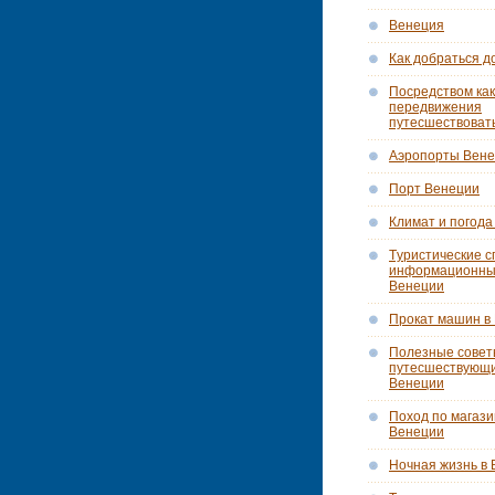
Венеция
Как добраться д
Посредством как
передвижения
путесшествоват
Аэропорты Вен
Порт Венеции
Климат и погода
Tуристические с
информационны
Венеции
Прокат машин в
Полезные сове
путесшествующ
Венеции
Поход по магази
Венеции
Ночная жизнь в