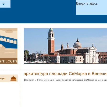
архитектура площади СвМарка в Венеци
ицы
Венеция
›
Фото Венеция
› архитектура площади СвМарка в Венеци