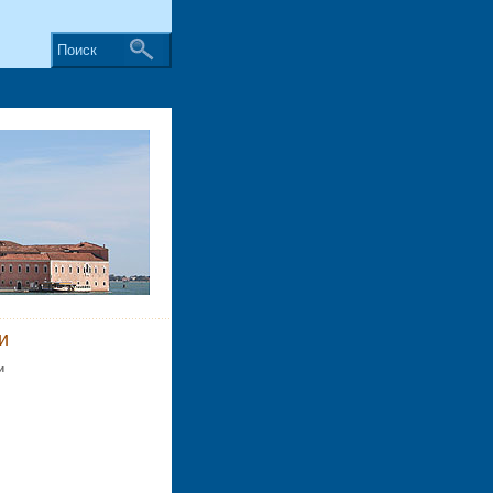
Поиск
и
и