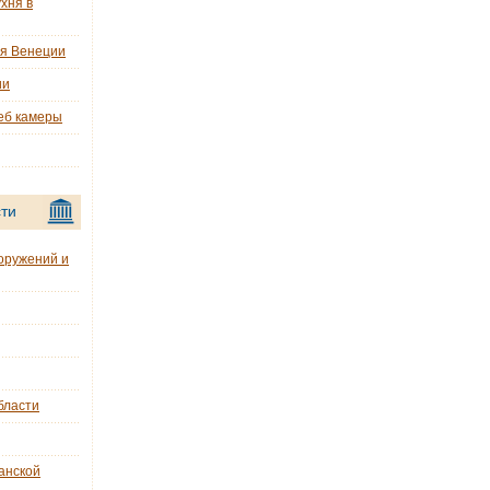
хня в
ия Венеции
ии
еб камеры
ти
оружений и
бласти
анской