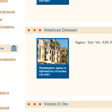
гостей ›
хня в
ия Венеции
ии
еб камеры
American Dinesen
Адрес: San Vio, 628 
ти
оружений и
Проверить цены и
прочитать отзывы
гостей ›
бласти
Violino D Oro
анской