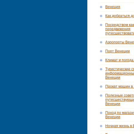
Венеция
Как добраться д
Посредством как
передвижения
путесшествоват
Аэропорты Вен
Порт Венеции
Климат и погода
Tуристические с
информационны
Венеции
Прокат машин в
Полезные сове
путесшествующ
Венеции
Поход по магази
Венеции
Ночная жизнь в