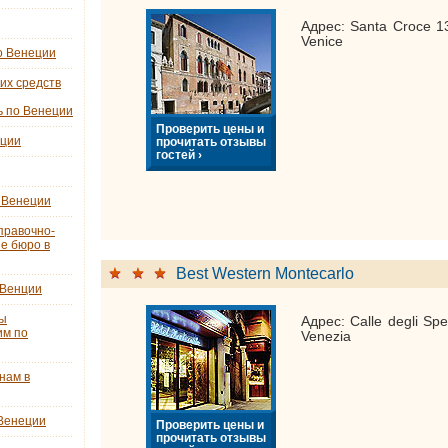
Адрес: Santa Croce 1
Venice
о Венеции
их средств
ь по Венеции
Проверить цены и
еции
прочитать отзывы
гостей ›
 Венеции
правочно-
е бюро в
Best Western Montecarlo
 Венции
ты
Адрес: Calle degli Spe
им по
Venezia
нам в
 Венеции
Проверить цены и
прочитать отзывы