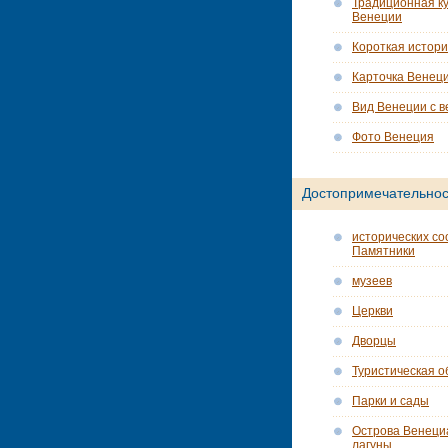
Традиционная ку
Венеции
Короткая истор
Карточка Венец
Вид Венеции с в
Фото Венеция
Достопримечательнос
исторических со
Памятники
музеев
Церкви
Дворцы
Туристическая о
Парки и сады
Острова Венеци
лагуны