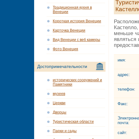
Туристи
Традиционная кухня в
Кастелл
Венеции
Расположе
Короткая история Венеции
Кастелло,
Карточка Венеции
меньше ч
являться
Вид Венеции с веб камеры
предостав
Фото Венеция
имя:
Достопримечательности
адрес:
исторических сооружений и
Памятники
телефон:
музеев
Церкви
Факс:
Дворцы
Электронн
Туристическая области
почта:
Парки и сады
сайт: