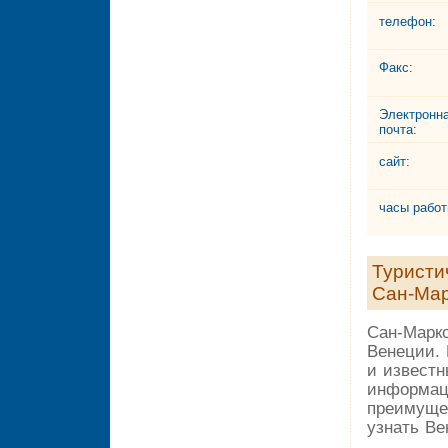
телефон:
Факс:
Электронн
почта:
сайт:
часы работ
Туристи
Сан-Ма
Сан-Марко
Венеции.
и известн
информац
преимущес
узнать Ве