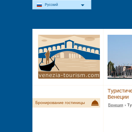
Русский
Tуристич
Венеции
Бронирование гостиницы
Венеция
› T