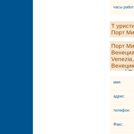
часы работ
Т урист
Порт М
Порт Ми
Венециа
Venezia
Венецию
имя:
адрес:
телефон:
Факс: