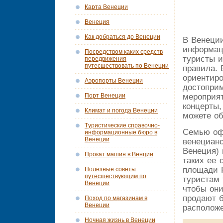
Карта Венеции
Венеция
Как добраться до Венеции
В Венеции
информац
Посредством каких средств
туристы 
передвижения
путесшествовать по Венеции
правила. 
ориентиро
Аэропорты Венеции
достоприм
мероприя
Порт Венеции
концерты,
Климат и погода Венеции
можете об
Tуристические справочно-
Семью оф
информационные бюро в
Венеции
венецианс
Венеция) 
Прокат машин в Венции
таких ее 
площади 
Полезные советы
путесшествующим по
туристам 
Венеции
чтобы они
продают б
Поход по магазинам в
Венеции
расположе
Ночная жизнь в Венеции