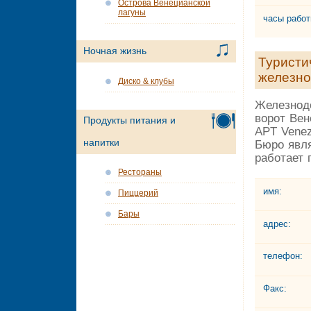
Острова Венецианской
лагуны
часы работ
Ночная жизнь
Туристи
железно
Диско & клубы
Железнод
ворот Ве
Продукты питания и
APT Venez
напитки
Бюро явля
работает 
Рестораны
имя:
Пиццерий
Бары
адрес:
телефон:
Факс: