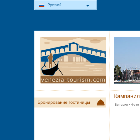
Русский
Кампанил
Бронирование гостиницы
Венеция
›
Фото