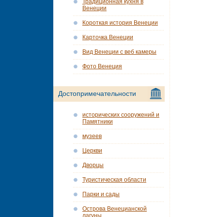
Традиционная кухня в
Венеции
Короткая история Венеции
Карточка Венеции
Вид Венеции с веб камеры
Фото Венеция
Достопримечательности
исторических сооружений и
Памятники
музеев
Церкви
Дворцы
Туристическая области
Парки и сады
Острова Венецианской
лагуны