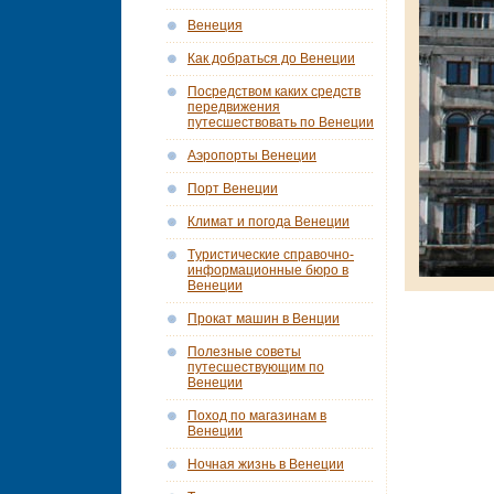
Венеция
Как добраться до Венеции
Посредством каких средств
передвижения
путесшествовать по Венеции
Аэропорты Венеции
Порт Венеции
Климат и погода Венеции
Tуристические справочно-
информационные бюро в
Венеции
Прокат машин в Венции
Полезные советы
путесшествующим по
Венеции
Поход по магазинам в
Венеции
Ночная жизнь в Венеции