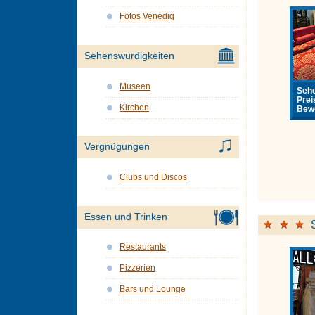
Fotos Venedig
Sehenswürdigkeiten
Museen
Sehe
Prei
Kirchen
Bewe
Vergnügungen
Clubs und Discos
Essen und Trinken
Restaurants
Pizzerien
Bars und Lounge