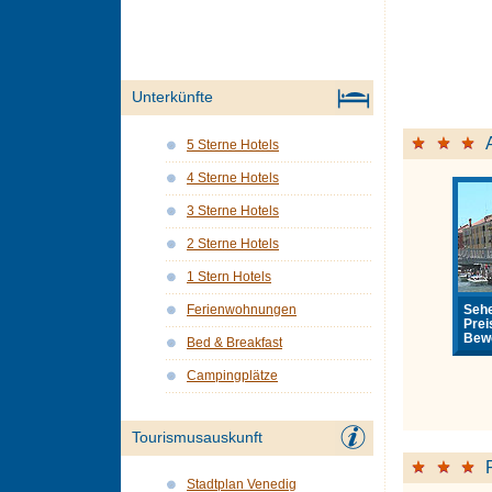
Unterkünfte
5 Sterne Hotels
4 Sterne Hotels
3 Sterne Hotels
2 Sterne Hotels
1 Stern Hotels
Sehe
Ferienwohnungen
Prei
Bewe
Bed & Breakfast
Campingplätze
Tourismusauskunft
Stadtplan Venedig