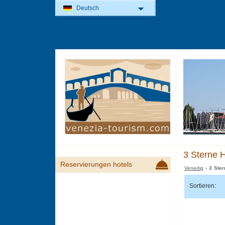
Deutsch
3 Sterne H
Reservierungen hotels
Venedig
› 3 Ster
Sortieren: