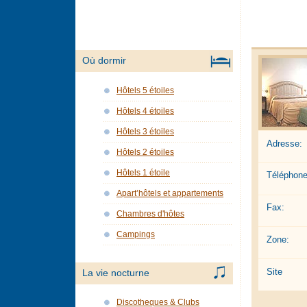
Où dormir
Hôtels 5 étoiles
Hôtels 4 étoiles
Hôtels 3 étoiles
Adresse:
Hôtels 2 étoiles
Hôtels 1 étoile
Téléphone
Apart’hôtels et appartements
Fax:
Chambres d'hôtes
Campings
Zone:
Site
La vie nocturne
Discotheques & Clubs