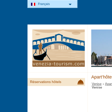
Français
Apart’hôt
Réservations hôtels
Venise
›
Apar
Venise