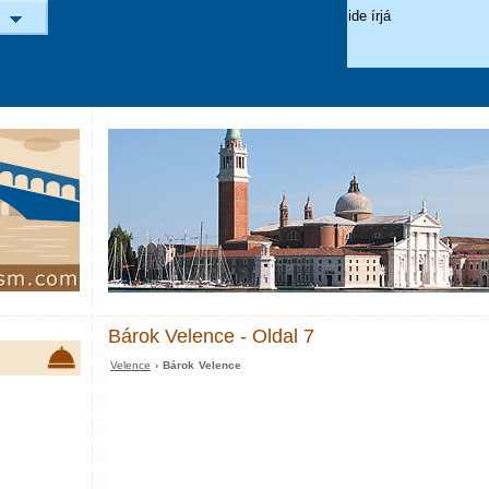
Bárok Velence - Oldal 7
Velence
› Bárok Velence