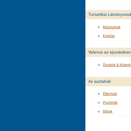
Turisztikai Látványoss
Múzeumok
Egyház
Velence az ejszakában
Diszkók & Klubok
Az asztalnál
Éttermek
Pizzériák
Bárok