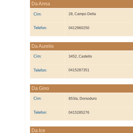
Da Anna
Cím:
28, Campo Della
Telefon:
0412960250
Da Aurelio
Cím:
3452, Castello
Telefon:
0415287351
Da Gino
Cím:
853/a, Dorsoduro
Telefon:
0415285276
Da Ice