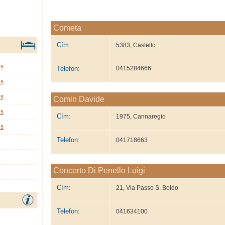
Cometa
Cím:
5383, Castello
os
Telefon:
0415284666
os
os
Comin Davide
os
Cím:
1975, Cannaregio
os
Telefon:
041718663
Concerto Di Penello Luigi
Cím:
21, Via Passo S. Boldo
Telefon:
041634100