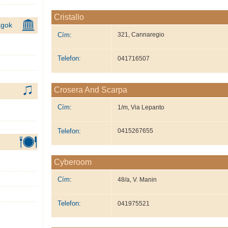
Cristallo
ágok
Cím:
321, Cannaregio
Telefon:
041716507
Crosera And Scarpa
Cím:
1/m, Via Lepanto
Telefon:
0415267655
Cyberoom
Cím:
48/a, V. Manin
Telefon:
041975521